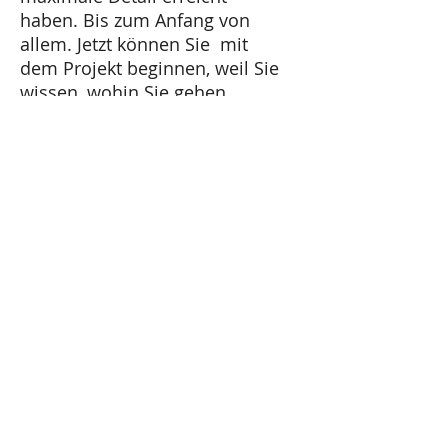
haben. Bis zum Anfang von
allem. Jetzt können Sie mit
dem Projekt beginnen, weil Sie
wissen, wohin Sie gehen.
Wenn Sie am Anfang
anfangen, werden Sie
bestimmt ein Ende erreichen,
das Sie nicht mögen, und Sie
müssen neu anfangen.
Wenn Sie am Ende beginnen
und rückwärts gehen, wissen
Sie genau, wie und wo Sie
anfangen müssen, um Ihr Ziel
zu erreichen.
​Möchten Sie ein Projekt in